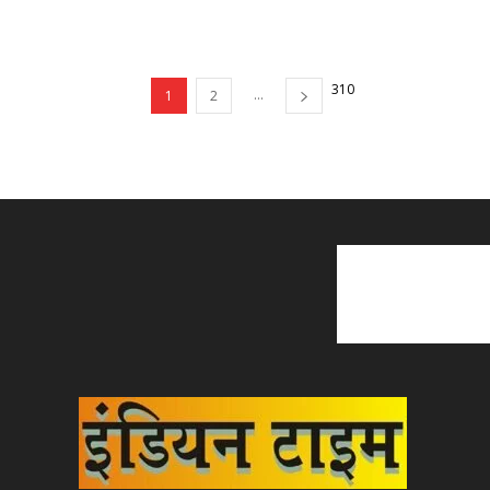
3
10
...
1
2