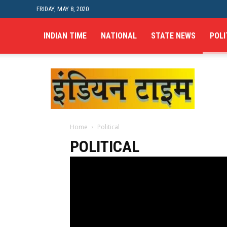
FRIDAY, MAY 8, 2020
INDIAN TIME
NATIONAL
STATE NEWS
POLI
Indian
Time
Home
Political
POLITICAL