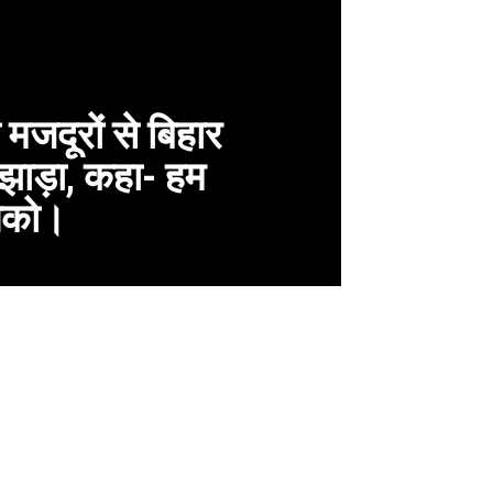
 मजदूरों से बिहार
 झाड़ा, कहा- हम
उनको।